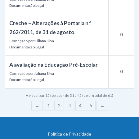
Documentação Legal
Creche – Alterações à Portaria n.º
262/2011, de 31 de agosto
0
Começado por:
Liliana Silva
Documentação Legal
A avaliação na Educação Pré-Escolar
0
Começado por:
Liliana Silva
Documentação Legal
A visualizar 15 tópicos - de 31 a 45 (de um total de 61)
←
1
2
3
4
5
→
Política de Privacidade