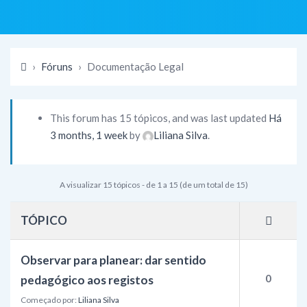
›
Fóruns
›
Documentação Legal
This forum has 15 tópicos, and was last updated
Há
3 months, 1 week
by
Liliana Silva
.
A visualizar 15 tópicos - de 1 a 15 (de um total de 15)
TÓPICO
Observar para planear: dar sentido
0
pedagógico aos registos
Começado por:
Liliana Silva