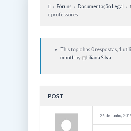
›
Fóruns
›
Documentação Legal
›
e professores
This topic has 0 respostas, 1 uti
month
by
Liliana Silva
.
POST
26 de Junho, 201