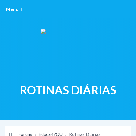
Menu
ROTINAS DIÁRIAS
›
Fóruns
›
Educa4YOU
›
Rotinas Diárias