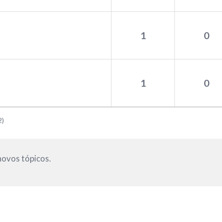
1
0
1
0
2)
novos tópicos.