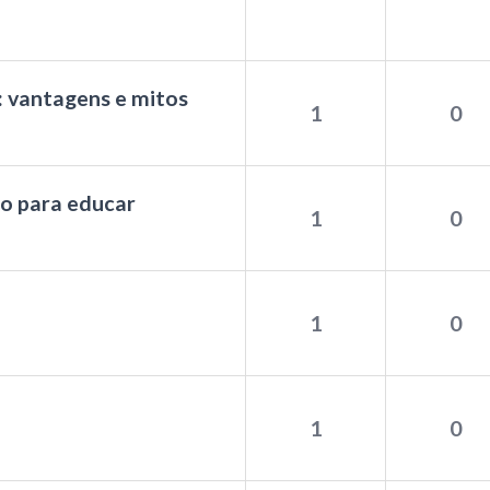
: vantagens e mitos
1
0
o para educar
1
0
1
0
1
0