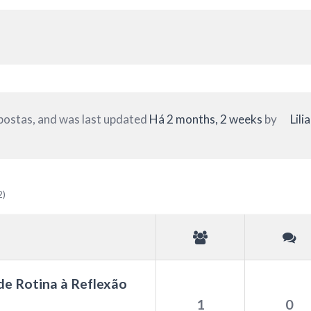
spostas, and was last updated
Há 2 months, 2 weeks
by
Lili
2)
de Rotina à Reflexão
1
0