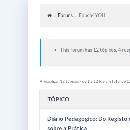
›
Fóruns
›
Educa4YOU
This forum has 12 tópicos, 4 re
A visualizar 12 tópicos - de 1 a 12 (de um total de 1
TÓPICO
Diário Pedagógico: Do Registo 
sobre a Prática