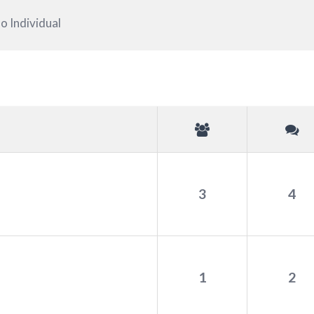
o Individual
3
4
1
2