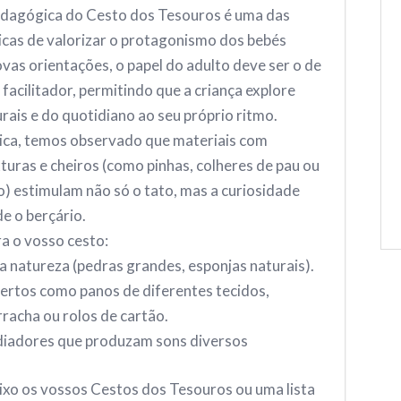
dagógica do Cesto dos Tesouros é uma das
icas de valorizar o protagonismo dos bebés
vas orientações, o papel do adulto deve ser o de
facilitador, permitindo que a criança explore
rais e do quotidiano ao seu próprio ritmo.
ica, temos observado que materiais com
turas e cheiros (como pinhas, colheres de pau ou
o) estimulam não só o tato, mas a curiosidade
de o berçário.
a o vosso cesto:
a natureza (pedras grandes, esponjas naturais).
bertos como panos de diferentes tecidos,
racha ou rolos de cartão.
diadores que produzam sons diversos
ixo os vossos Cestos dos Tesouros ou uma lista