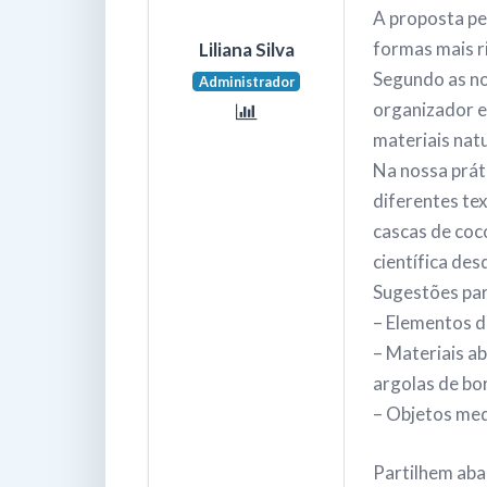
A proposta pe
formas mais r
Liliana Silva
Segundo as no
Administrador
organizador e 
materiais natu
Na nossa prát
diferentes tex
cascas de coc
científica des
Sugestões par
– Elementos d
– Materiais a
argolas de bor
– Objetos me
Partilhem aba