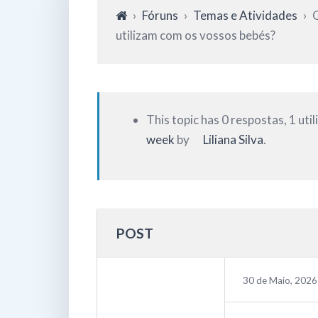
›
Fóruns
›
Temas e Atividades
›
O
utilizam com os vossos bebés?
This topic has 0 respostas, 1 uti
week
by
Liliana Silva
.
POST
30 de Maio, 2026