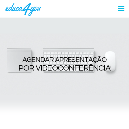
A
G
E
N
D
A
R
A
P
R
E
S
E
N
T
A
Ç
Ã
O
P
O
R
V
I
D
E
O
C
O
N
F
E
R
Ê
N
C
I
A